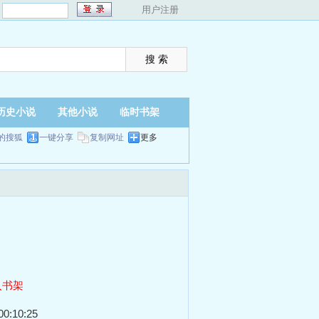
：
用户注册
历史小说
其他小说
临时书架
的搜狐
一键分享
复制网址
更多
入书架
0:10:25