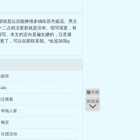
愿望就是以后能挣很多钱给苏丹妮花。男主
晚上十二点前没更新就是没有。现写现更，有
描写。本文的定向是偏女嬷的，注意避
更了，可以在那联系我。*欢迎加我q
小跟班
la
被注视着
，有钱人家
，晚安
，社团活动