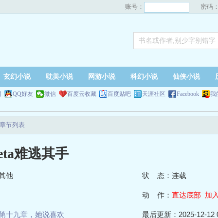
账号：
密码
玄幻小说
耽美小说
网游小说
科幻小说
仙侠小说
网
QQ好友
微信
百度云收藏
百度贴吧
天涯社区
Facebook
我
新章节列表
eta难逃其手
其他
状 态：连载
动 作：
直达底部
加
第十九章，她说喜欢
最后更新：2025-12-12 0