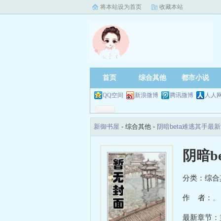
将本站设为首页
收藏本站
首页
综合其他
都市小说
QQ空间
新浪微博
腾讯微博
人人
新御书屋
- 综合其他 -
阴暗beta难逃其手最
阴暗b
分类：综合
作 者：
。
最新章节：