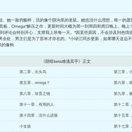
族学校。她一脸穷酸样，活的像个阴沟里的老鼠。她也没什么理想，唯一的
ha陆奕柘，Omega*解压之作，更新时间大概为周一到周四和周日晚上。
看到评论会特别开心，支撑我上班每一天。*因某些原因，不会涉及到色情
男全处，男主们是为了苏米才存在的。*小绿江同步更新，如果哪天这边不
天累的像狗
《阴暗beta难逃其手》正文
第二章，出头鸟
第三章，
第五章，omega？
第六章，坏a
第八章，珍贵之物
第九章，
第十一章，有用的人
第十二章
第十四章，没什么进展
第十五章
小女孩
第十七章