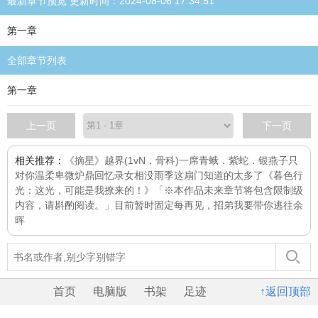
最新章节预览 更新时间：2024-08-06 17:34:51
第一章
全部章节列表
第一章
上一页
下一页
相关推荐：
《摘星》
越界(1vN，骨科)
一席
青蛾．紫蛇．银燕子
只
对你温柔
卑微炉鼎回忆录
女相
没雨季
这扇门知道的太多了
《暮色行
光：这光，可能是我撩来的！》「※本作品未来章节将包含限制级
内容，请斟酌阅读。」目前暂时固定每
再见，招弟
我要带你逃往余
晖
首页
电脑版
书架
足迹
↑返回顶部