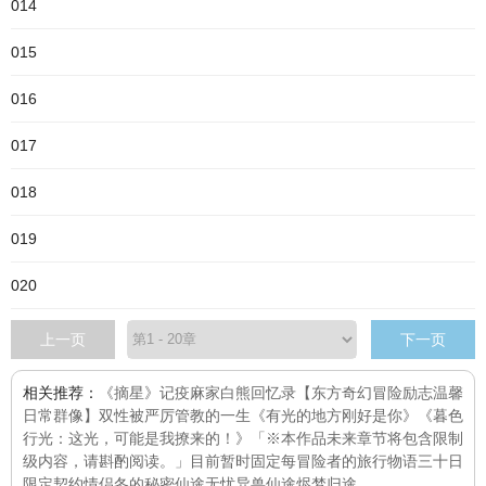
014
015
016
017
018
019
020
上一页
下一页
相关推荐：
《摘星》
记疫
麻家白熊回忆录【东方奇幻冒险励志温馨
日常群像】
双性被严厉管教的一生
《有光的地方刚好是你》
《暮色
行光：这光，可能是我撩来的！》「※本作品未来章节将包含限制
级内容，请斟酌阅读。」目前暂时固定每
冒险者的旅行物语
三十日
限定契约情侣
冬的秘密
仙途无忧
异兽仙途
烬梦归途