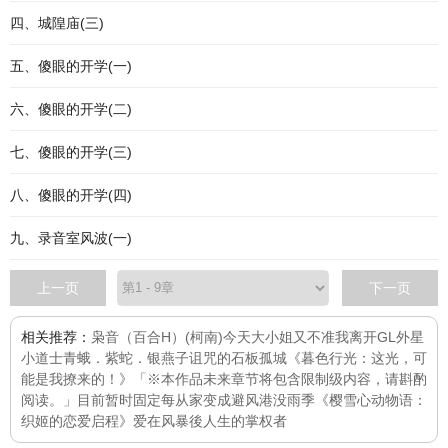
四、城隍庙(三)
五、傻眼的开学(一)
六、傻眼的开学(二)
七、傻眼的开学(三)
八、傻眼的开学(四)
九、录音室风波(一)
上一页
下一页
相关推荐：
枭音（百合H）
(柯南)今天大小姐又不准我离开GL
外星
小道士
青蛾．紫蛇．银燕子
诅咒的石板
孤城
《暮色行光：这光，可
能是我撩来的！》「※本作品未来章节将包含限制级内容，请斟酌
阅读。」目前暂时固定每
从家变成避风港
没雨季
《樱雪心动物语：
织姬的恋爱启程》
爱在风暴後
人生的掌权者