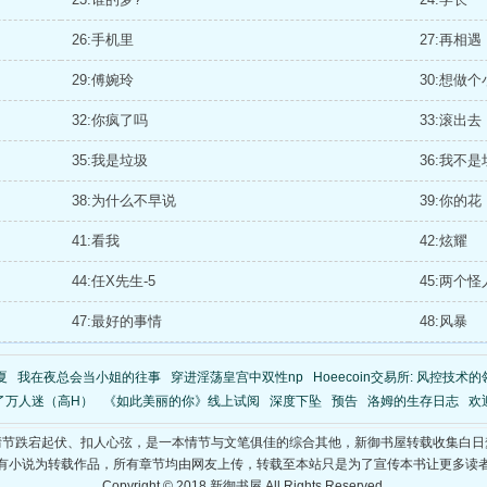
26:手机里
27:再相遇
29:傅婉玲
30:想做
32:你疯了吗
33:滚出去
35:我是垃圾
36:我不
38:为什么不早说
39:你的花
41:看我
42:炫耀
44:任X先生-5
45:两个怪
47:最好的事情
48:风暴
夏
我在夜总会当小姐的往事
穿进淫荡皇宫中双性np
Hoeecoin交易所: 风控技术
了万人迷（高H）
《如此美丽的你》线上试阅
深度下坠
预告
洛姆的生存日志
欢
情节跌宕起伏、扣人心弦，是一本情节与文笔俱佳的综合其他，新御书屋转载收集白日
有小说为转载作品，所有章节均由网友上传，转载至本站只是为了宣传本书让更多读
Copyright © 2018 新御书屋 All Rights Reserved.