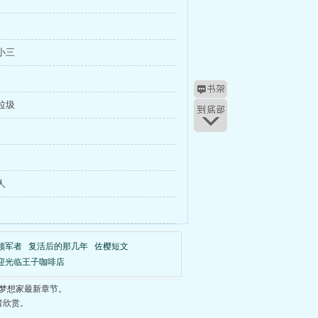
个小三
是垃圾
人
的领军者
复活后的那几年
佐樱短文
迎光临王子咖啡店
梦想家最新章节。
者欣赏。