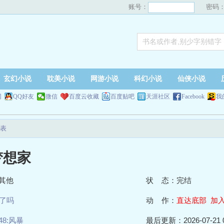
账号：
密码
玄幻小说
耽美小说
网游小说
科幻小说
仙侠小说
网
QQ好友
微信
百度云收藏
百度贴吧
天涯社区
Facebook
我
表
梦想家
其他
状 态：完结
了吗
动 作：
直达底部
加
48:风暴
最后更新：2026-07-21 0