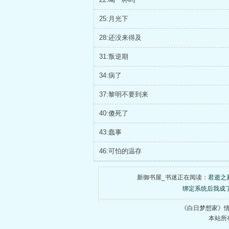
25:月光下
28:还没来得及
31:叛逆期
34:病了
37:黎明不要到来
40:傻死了
43:蠢事
46:可怕的温存
新御书屋_书迷正在阅读：
君逝之
绑定系统后我成
《白日梦想家》
本站所