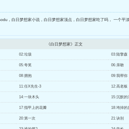
odu，白日梦想家小说，白日梦想家顶点，白日梦想家吃了吗， 一个平
《白日梦想家》正文
02:垃圾
03:陆擎森
05:夸奖
06:亲吻
08:拥抱
09:我帮你
11:任X先生-3
12:高老板
14:一块木头
15:沉默
17:指甲上的花瓣
18:垮掉
20:第一次
21:诀别
23:谁的梦?
24:学长