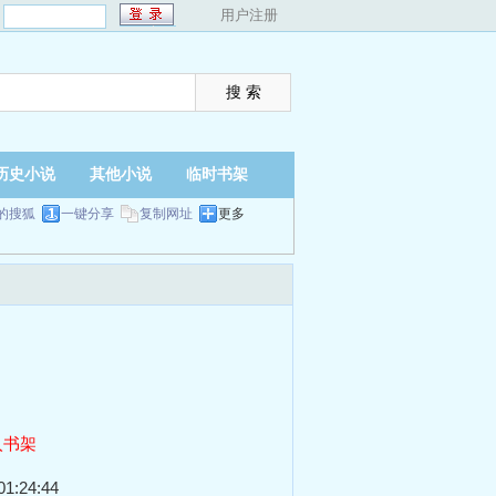
：
用户注册
历史小说
其他小说
临时书架
的搜狐
一键分享
复制网址
更多
入书架
1:24:44