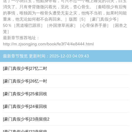
送了一小块白玉，他贴身带着，可只不过一个晚上睡觉的功夫，白玉
消失了。只有脊背微微闪着光，至此，杳心骨生。［秦晤很少有后悔
的事情，唯独因为一根骨头遭受无妄之灾，他悔不当初，如果时间能
重来，他无论如何都不会再回来。］版图［5］［豪门真假少爷］
50％［黑道哑巴跟班］［外国潦草画家］［心骨保养手册］［困兽之
笼］
最新章节推荐地址：
http://m.zjsongjing.com/book/fe3f74/4e8444.html
最新章节预览 更新时间：2025-12-03 04:09:43
[豪门真假少爷]27忆二时
[豪门真假少爷]26忆一时
[豪门真假少爷]25雀回枝
[豪门真假少爷]24雀回枝
[豪门真假少爷]23燕留痕2
[豪门真假少爷]22燕留痕