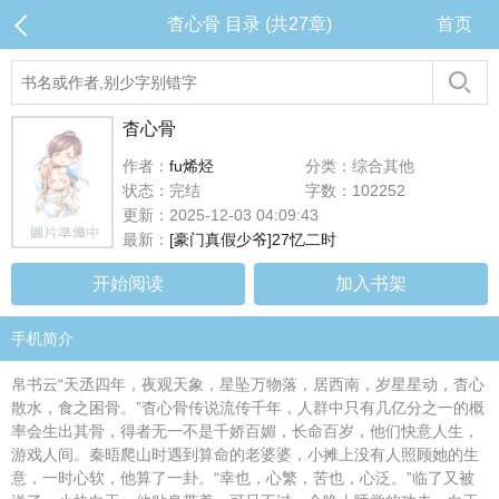
杳心骨 目录 (共27章)
首页
杳心骨
作者：
fu烯烃
分类：综合其他
状态：完结
字数：102252
更新：2025-12-03 04:09:43
最新：
[豪门真假少爷]27忆二时
开始阅读
加入书架
手机简介
帛书云“天丞四年，夜观天象，星坠万物落，居西南，岁星星动，杳心
散水，食之困骨。”杳心骨传说流传千年，人群中只有几亿分之一的概
率会生出其骨，得者无一不是千娇百媚，长命百岁，他们快意人生，
游戏人间。秦晤爬山时遇到算命的老婆婆，小摊上没有人照顾她的生
意，一时心软，他算了一卦。“幸也，心繁，苦也，心泛。”临了又被