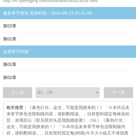
http://m.zjsongjing.com/book/fe8834/b33434.html
最新章节预览 更新时间：2024-05-23 20:41:49
第02章
第01章
全部章节列表
第01章
第02章
上一页
下一页
相关推荐：
《暮色行光：这光，可能是我撩来的！》「※本作品未
来章节将包含限制级内容，请斟酌阅读。」目前暂时固定每
林辰的
芸，凌晨的云
《影后死对头是我隐婚老婆》（GL）
《暮色行光：
这光，可能是我撩来的！》「※本作品未来章节将包含限制级内
容，请斟酌阅读。」目前暂时固定每
(柯南)今天大小姐又不准我离