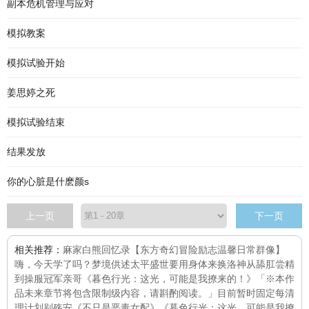
副本危机管理与应对
模拟教案
模拟试验开始
姜思婷之死
模拟试验结束
结果发放
你的心脏是什麽颜s
上一页
下一页
相关推荐：
麻家白熊回忆录【东方奇幻冒险励志温馨日常群像】
嗨，今天学了吗？
梦境供述
太平盛世要用身体来换
洛神
从舔肛尝精
到操服冠军亲哥
《暮色行光：这光，可能是我撩来的！》「※本作
品未来章节将包含限制级内容，请斟酌阅读。」目前暂时固定每
清
理计划
别殇安
《不只是恶毒女配》
《暮色行光：这光，可能是我撩