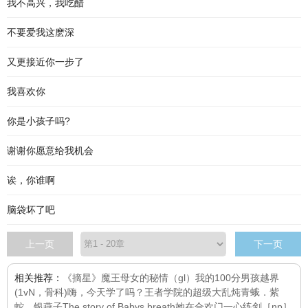
我不高兴，我吃醋
不要爱我这麽深
又更接近你一步了
我喜欢你
你是小孩子吗?
谢谢你愿意给我机会
诶，你谁啊
脑袋坏了吧
上一页
下一页
相关推荐：
《摘星》
魔王母女的秘情（gl）
我的100分男孩
越界
(1vN，骨科)
嗨，今天学了吗？
王者学院的超级大乱炖
青蛾．紫
蛇．银燕子
The story of Babys breath
她在合欢门一心练剑［np］