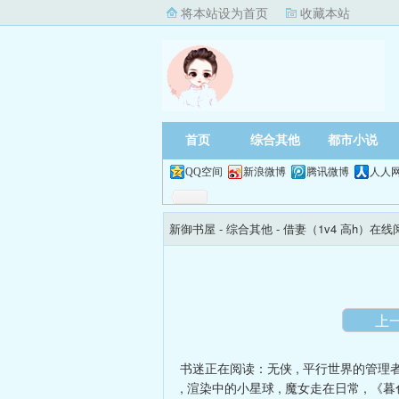
将本站设为首页
收藏本站
首页
综合其他
都市小说
QQ空间
新浪微博
腾讯微博
人人
新御书屋
- 综合其他 -
借妻（1v4 高h）在线
上
书迷正在阅读：
无侠
,
平行世界的管理
,
渲染中的小星球
,
魔女走在日常
,
《暮