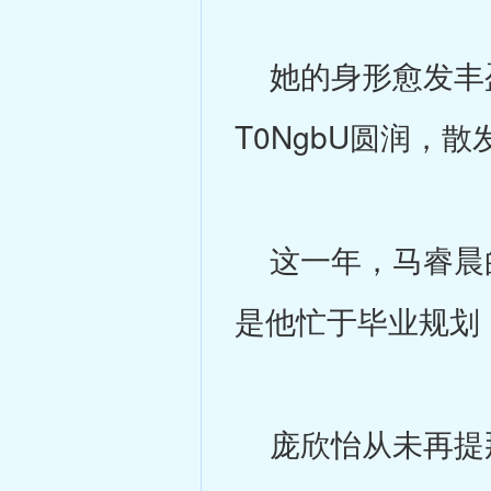
她的身形愈发丰盈
T0NgbU圆润，散
这一年，马睿晨的
是他忙于毕业规划
庞欣怡从未再提那