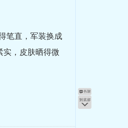
得笔直，军装换成
紧实，皮肤晒得微