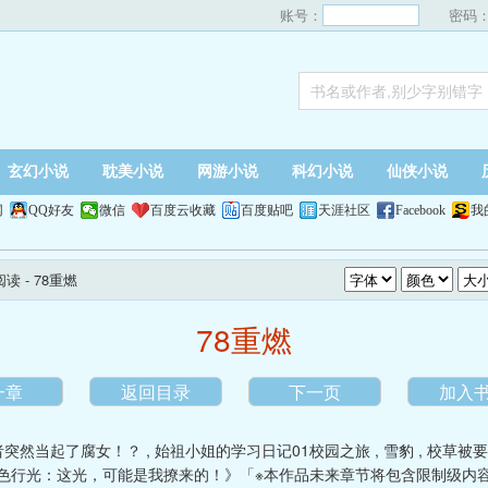
账号：
密码
玄幻小说
耽美小说
网游小说
科幻小说
仙侠小说
网
QQ好友
微信
百度云收藏
百度贴吧
天涯社区
Facebook
我
阅读
- 78重燃
78重燃
一章
返回目录
下一页
加入
者突然当起了腐女！？
,
始祖小姐的学习日记01校园之旅
,
雪豹
,
校草被要
色行光：这光，可能是我撩来的！》「※本作品未来章节将包含限制级内