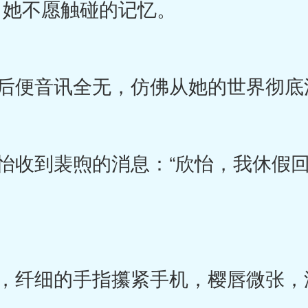
了她不愿触碰的记忆。
便音讯全无，仿佛从她的世界彻底
收到裴煦的消息：“欣怡，我休假回
纤细的手指攥紧手机，樱唇微张，