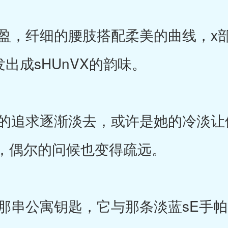
，纤细的腰肢搭配柔美的曲线，x
发出成sHUnVX的韵味。
追求逐渐淡去，或许是她的冷淡让
，偶尔的问候也变得疏远。
串公寓钥匙，它与那条淡蓝sE手帕