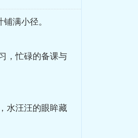
叶铺满小径。
习，忙碌的备课与
，水汪汪的眼眸藏