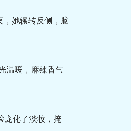
夜，她辗转反侧，脑
光温暖，麻辣香气
脸庞化了淡妆，掩