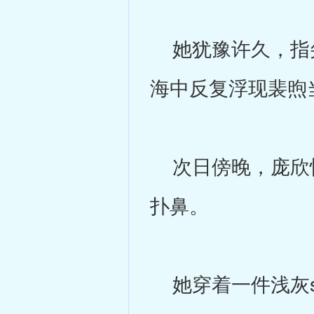
她犹豫许久，指尖
海中反复浮现裴煦
次日傍晚，庞欣怡
扑鼻。
她穿着一件浅灰s