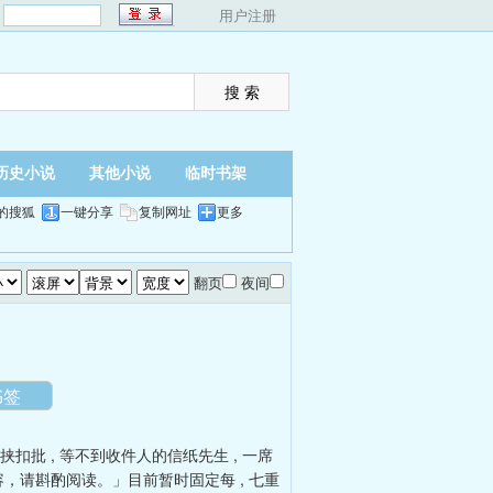
：
用户注册
历史小说
其他小说
临时书架
的搜狐
一键分享
复制网址
更多
翻页
夜间
书签
挟扣批
,
等不到收件人的信纸先生
,
一席
容，请斟酌阅读。」目前暂时固定每
,
七重