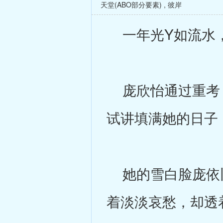
天堂(ABO部分要素)
,
彼岸
一年光Y如流水，
庞欣怡通过重考，
试讲填满她的日子
她的雪白脸庞依旧
着淡淡哀愁，却透