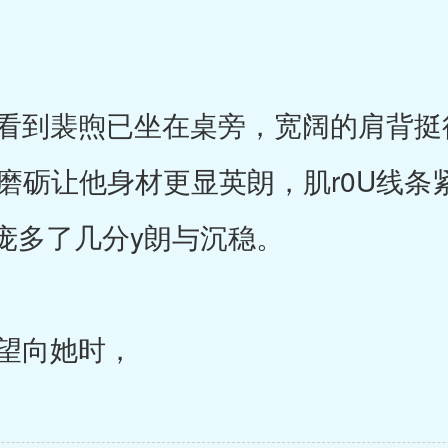
到裴煦已坐在桌旁，宽阔的肩背挺
的磨砺让他身材更显英朗，肌r0U线条
庞多了几分y朗与沉稳。
望向她时，