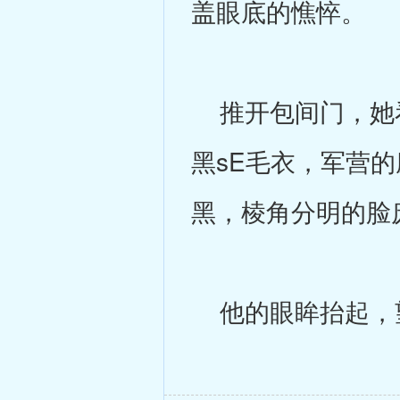
盖眼底的憔悴。
推开包间门，她看
黑sE毛衣，军营
黑，棱角分明的脸
他的眼眸抬起，