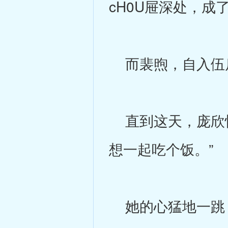
cH0U屉深处，成
而裴煦，自入伍后
直到这天，庞欣怡
想一起吃个饭。”
她的心猛地一跳，