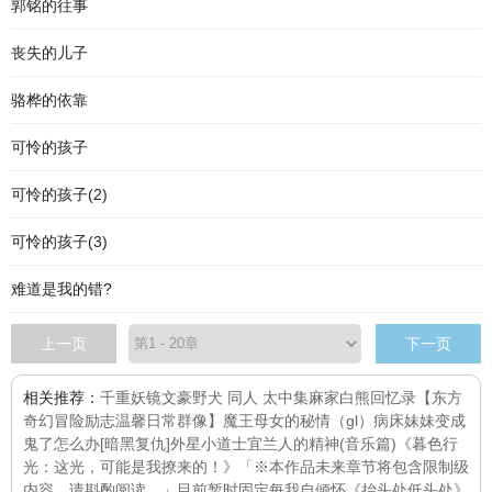
郭铭的往事
丧失的儿子
骆桦的依靠
可怜的孩子
可怜的孩子(2)
可怜的孩子(3)
难道是我的错?
上一页
下一页
相关推荐：
千重妖镜
文豪野犬 同人 太中集
麻家白熊回忆录【东方
奇幻冒险励志温馨日常群像】
魔王母女的秘情（gl）
病床
妹妹变成
鬼了怎么办[暗黑复仇]
外星小道士
宜兰人的精神(音乐篇)
《暮色行
光：这光，可能是我撩来的！》「※本作品未来章节将包含限制级
内容，请斟酌阅读。」目前暂时固定每
我自倾怀
《抬头处低头处》