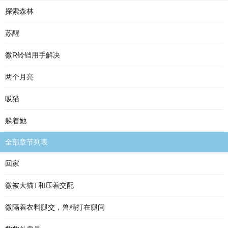
探索森林
苏醒
微R铃铛用手解决
两个月亮
吸猫
躲着她
全部章节列表
回家
微被大猫T和压着交配
微隔着衣料腿交，兽精打在腿间