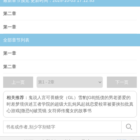
最新章节预览 更新时间：2025-10-03 17:12:53
第二章
第一章
全部章节列表
第一章
第二章
上一页
下一页
相关推荐：
鬼说人言可畏
糖突（GL）
雪豹
[GB]抵债的男老婆
爱的
时差
梦境供述
王者学院的超级大乱炖
风起就恋爱
校草被要挟扣批
真
心游戏[微恐h]
破荒镜.女符师传
魔女的故事书