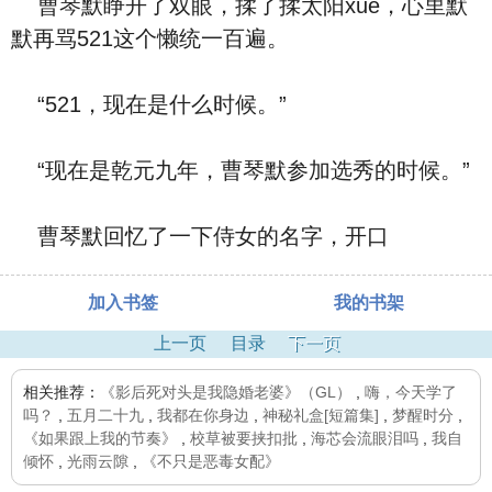
曹琴默睁开了双眼，揉了揉太阳xue，心里默
默再骂521这个懒统一百遍。
“521，现在是什么时候。”
“现在是乾元九年，曹琴默参加选秀的时候。”
曹琴默回忆了一下侍女的名字，开口
加入书签
我的书架
上一页
目录
下一页
相关推荐：
《影后死对头是我隐婚老婆》（GL）
,
嗨，今天学了
吗？
,
五月二十九
,
我都在你身边
,
神秘礼盒[短篇集]
,
梦醒时分
,
《如果跟上我的节奏》
,
校草被要挟扣批
,
海芯会流眼泪吗
,
我自
倾怀
,
光雨云隙
,
《不只是恶毒女配》