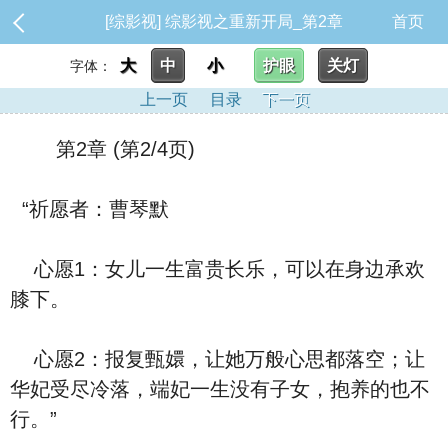
[综影视] 综影视之重新开局_第2章
首页
大
中
小
护眼
关灯
字体：
上一页
目录
下一页
第2章 (第2/4页)
“祈愿者：曹琴默
心愿1：女儿一生富贵长乐，可以在身边承欢
膝下。
心愿2：报复甄嬛，让她万般心思都落空；让
华妃受尽冷落，端妃一生没有子女，抱养的也不
行。”