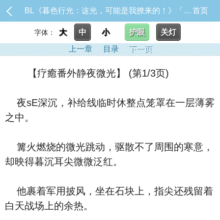
BL《暮色行光：这光，可能是我撩来的！》「※本作品未来章节将包含限制级内容，请斟酌阅读。」目前暂时固_【疗癒番外静夜微光】
首页
大
中
小
护眼
关灯
字体：
上一章
目录
下一页
【疗癒番外静夜微光】 (第1/3页)
夜sE深沉，补给线临时休整点笼罩在一层薄雾
之中。
篝火燃烧的微光跳动，驱散不了周围的寒意，
却映得暮沉耳尖微微泛红。
他裹着军用披风，坐在石块上，指尖还残留着
白天战场上的余热。