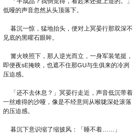
「半成品？我倒觉得，看起来还挺上道的。」
低哑的声音忽然从头顶落下。
暮沉一惊，猛地抬头，便对上冥晏行那双深不
见底的黑曜石眼眸。
篝火映照下，那人逆光而立，一身军装笔挺，
即便夜sE掩映，也遮不住那GU与生俱来的冷冽
压迫感。
「还不去休息？」冥晏行走近，声音低沉带着
一丝难得的沙哑，像是不经意间从喉咙深处滚落
的压迫感。
暮沉下意识缩了缩披风：「睡不着……」