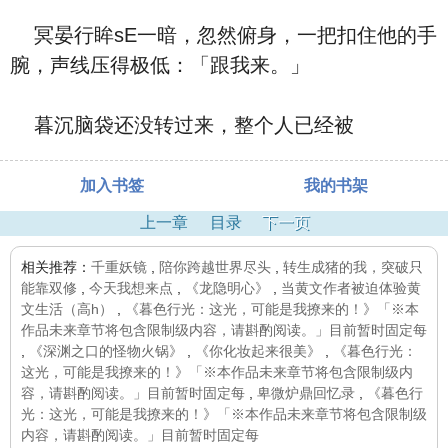
冥晏行眸sE一暗，忽然俯身，一把扣住他的手
腕，声线压得极低：「跟我来。」
暮沉脑袋还没转过来，整个人已经被
加入书签
我的书架
上一章
目录
下一页
相关推荐：
千重妖镜
,
陪你跨越世界尽头
,
转生成猪的我，突破只
能靠双修
,
今天我想来点
,
《龙隐明心》
,
当黄文作者被迫体验黄
文生活（高h）
,
《暮色行光：这光，可能是我撩来的！》「※本
作品未来章节将包含限制级内容，请斟酌阅读。」目前暂时固定每
,
《深渊之口的怪物火锅》
,
《你化妆起来很美》
,
《暮色行光：
这光，可能是我撩来的！》「※本作品未来章节将包含限制级内
容，请斟酌阅读。」目前暂时固定每
,
卑微炉鼎回忆录
,
《暮色行
光：这光，可能是我撩来的！》「※本作品未来章节将包含限制级
内容，请斟酌阅读。」目前暂时固定每